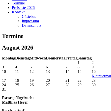
Termine
Preisliste 2026
Kontakt
Gästebuch
Impressum
Datenschutz
Termine
August 2026
Montag
Dienstag
Mittwoch
Donnerstag
Freitag
Samstag
1
2
3
4
5
6
7
8
9
10
11
12
13
14
15
16
Kleintierma
17
18
19
20
21
22
23
24
25
26
27
28
29
30
31
Rassegeflügelzucht
Matthias Heyer
Buschstraße 41